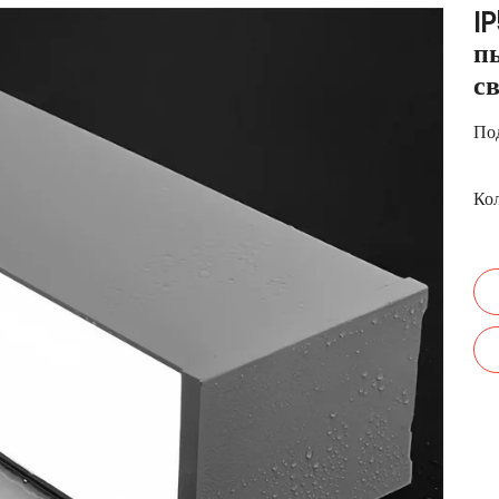
I
п
с
Под
Кол