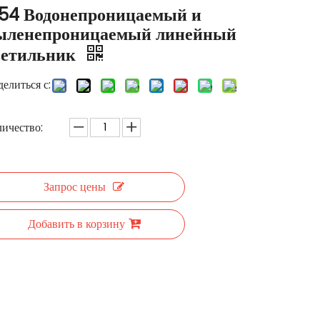
P54 Водонепроницаемый и
ыленепроницаемый линейный
ветильник
елиться с:
ичество:
Запрос цены
Добавить в корзину