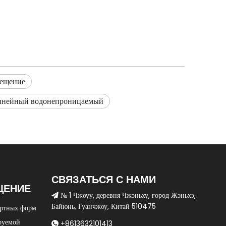
вещение
инейный водонепроницаемый
СВЯЗАТЬСЯ С НАМИ
ЩЕНИЕ
№ 1 Чжоуу, деревня Чжэньху, город Жэньхэ,

Байюнь, Гуанчжоу, Китай 510475
артных форм
руемой
+8613632101413
